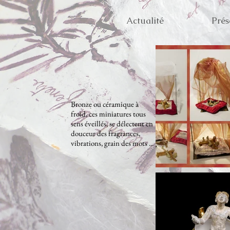
Actualité
Prés
Bronze ou céramique à
froid, ces miniatures tous
sens éveillés, se délectent en
douceur des fragrances,
vibrations, grain des mots ...