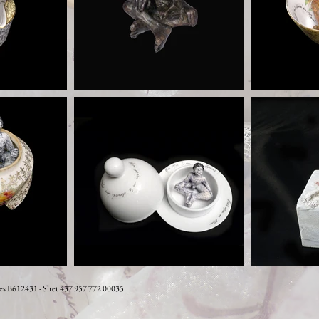
tes B612431 - Siret 437 957 772 00035