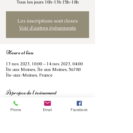
Tous les jours 10h-13h 15h-18h
Les inscriptions sont closes
Voir d'autres événements
Heure et lieu
13 nov. 2023, 10:00 – 14 nov. 2023, 04:00
Île aux Moines, Île aux Moines, 56780
Île-aux-Moines, France
À propos de l'événement
"L'artiste a capturé la grâce, la puissance 
Phone
Email
Facebook
et la beauydu corps humain de manière  
exceptionnelle. Chaque sculpture est une 
célébration de l'expression physique et 
de là sensualité. A voir" L.B 